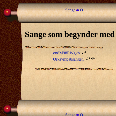
Sange
O
Sange som begynder med
on8M98RWgkb
Orksympatisangen
Sange
O