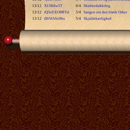
13/12
X13K6w5T
6/4
Skubbedukkeleg
13/12
rQ3eI1EOH8Yd
5/4
Sangen om den bløde Orker
13/12
tBiWASx9bu
5/4
Skjaldekærlighed