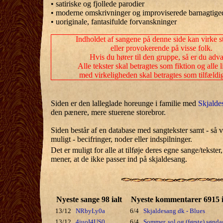
• satiriske og fjollede parodier
• moderne omskrivninger og improviserede barnagtige
• uoriginale, fantasifulde forvanskninger
Indholdet af sangene på denne side kan virke 
eller provokerende på visse folk.
Hvis du hører til den gruppe, så er du adva
Alle tekster skal betragtes som fiktion og alle 
med virkeligheden skal betragtes som tilfældi
Siden er den lalleglade horeunge i familie med
Skjalde
den pænere, mere stuerene storebror.
Siden består af en database med sangtekster samt - så vi
muligt - becifringer, noder eller indspilninger.
Det er muligt for alle at tilføje deres egne sange/tekste
mener, at de ikke passer ind på skjaldesang.
Nyeste sange 98 ialt
Nyeste kommentarer 6915 i
13/12
NRbyLy0a
6/4
Skjaldesang dk - Blues
13/12
4juoI4US0
6/4
Sommer, sol og (første) sønda